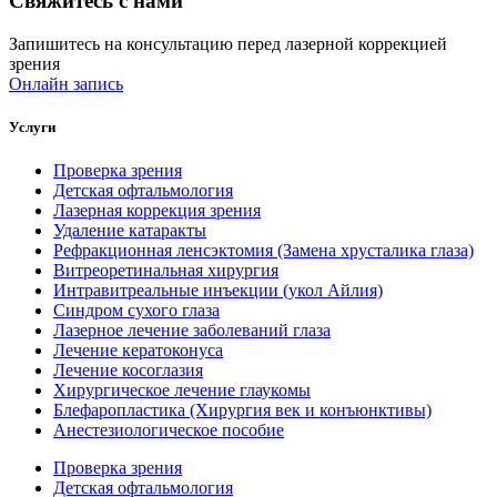
Свяжитесь с нами
Запишитесь на консультацию перед лазерной коррекцией
зрения
Онлайн запись
Услуги
Проверка зрения
Детская офтальмология
Лазерная коррекция зрения
Удаление катаракты
Рефракционная ленсэктомия (Замена хрусталика глаза)
Витреоретинальная хирургия
Интравитреальные инъекции (укол Айлия)
Синдром сухого глаза
Лазерное лечение заболеваний глаза
Лечение кератоконуса
Лечение косоглазия
Хирургическое лечение глаукомы
Блефаропластика (Хирургия век и конъюнктивы)
Анестезиологическое пособие
Проверка зрения
Детская офтальмология