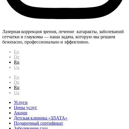
Лазерная коррекция зрения, лечение катаракты, заболеваний
сетчатки и глаукомы — наша задача, которую мы решаем
безопасно, профессионально и эффективно.
En
De
Ru
Ua
En
De
Ru
Ua
Услуги
Цены услуг
Акции
Детская клиника «ЗЛАТА»
Подарочный сертификат
Заболевание глаз