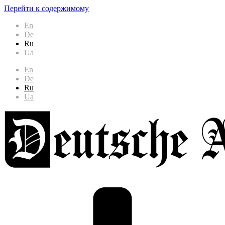
Перейти к содержимому
En
De
Ru
Ua
En
De
Ru
Ua