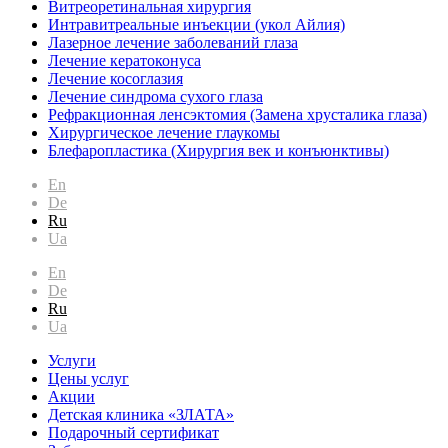
Витреоретинальная хирургия
Интравитреальные инъекции (укол Айлия)
Лазерное лечение заболеваний глаза
Лечение кератоконуса
Лечение косоглазия
Лечение синдрома сухого глаза
Рефракционная ленсэктомия (Замена хрусталика глаза)
Хирургическое лечение глаукомы
Блефаропластика (Хирургия век и конъюнктивы)
En
De
Ru
Ua
En
De
Ru
Ua
Услуги
Цены услуг
Акции
Детская клиника «ЗЛАТА»
Подарочный сертификат