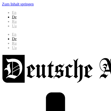
Zum Inhalt springen
En
De
Ru
Ua
En
De
Ru
Ua