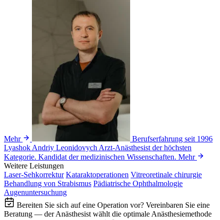
Mehr
Berufserfahrung seit 1996
Lyashok Andriy Leonidovych
Arzt-Anästhesist der höchsten
Kategorie. Kandidat der medizinischen Wissenschaften.
Mehr
Weitere Leistungen
Laser-Sehkorrektur
Kataraktoperationen
Vitreoretinale chirurgie
Behandlung von Strabismus
Pädiatrische Ophthalmologie
Augenuntersuchung
Bereiten Sie sich auf eine Operation vor?
Vereinbaren Sie eine
Beratung — der Anästhesist wählt die optimale Anästhesiemethode