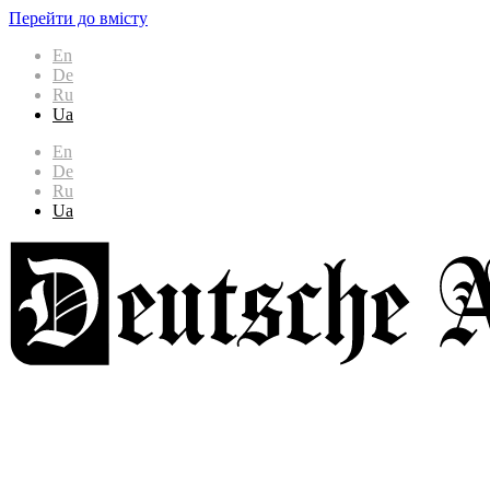
Перейти до вмісту
En
De
Ru
Ua
En
De
Ru
Ua